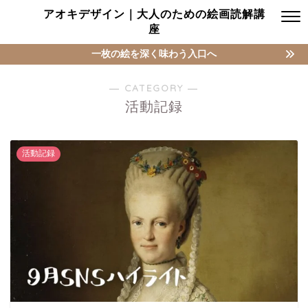
アオキデザイン｜大人のための絵画読解講
座
一枚の絵を深く味わう入口へ
― CATEGORY ―
活動記録
活動記録