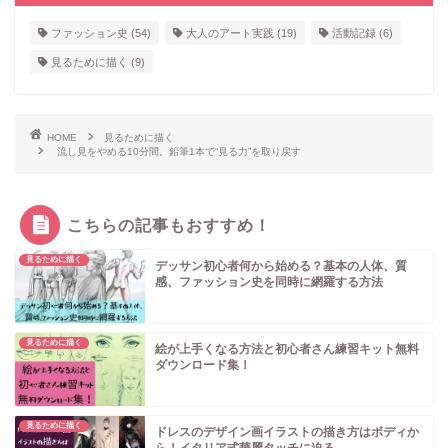
ファッション史
(54)
大人のアート実践
(19)
活動記録
(6)
見るために描く
(9)
HOME
見るために描く
流し見をやめる10分間。鉛筆1本で“見る力”を取り戻す
こちらの記事もおすすめ！
見るために描く
デッサン初心者何から始める？基本の人体、質
感、ファッション史を同時に網羅する方法
見るために描く
絵が上手くなる方法と初心者さん練習キット無料
ダウンロード集！
見るために描く
ドレスのデザイン画イラストの描き方はボディか
ら！イタリア式華麗タッチに迫る