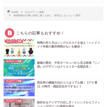
HOME
大人のアート実践
映画関係の仕事に絶対に就くために、留学はしないという選択
こちらの記事もおすすめ！
大人のアート実践
時間の作り方はシングルタスクを追え！ハンドメ
イド作家の製作時間がないを解決！
大人のアート実践
建築の歴史、中世ヨーロッパから見る映画『二ノ
国』のデザインはクリエイター志望必見！
大人のアート実践
異世界の構築方法のコツはリアル感！【アナ雪
2】の時代・国設定自分ですると？
大人のアート実践
絶対出るアイデアの出し方！トレンドからファッ
ションデザインの発想を得る