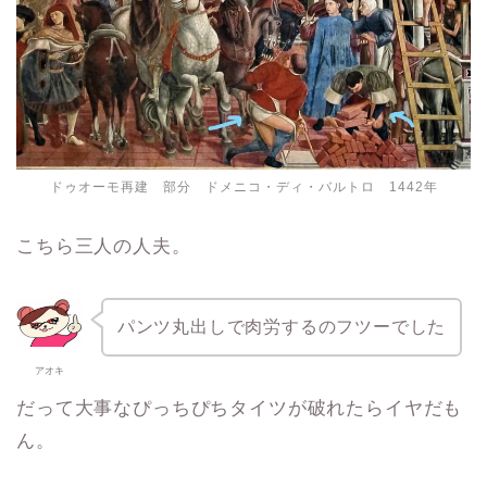
ドゥオーモ再建 部分 ドメニコ・ディ・バルトロ 1442年
こちら三人の人夫。
パンツ丸出しで肉労するのフツーでした
アオキ
だって大事なぴっちぴちタイツが破れたらイヤだも
ん。