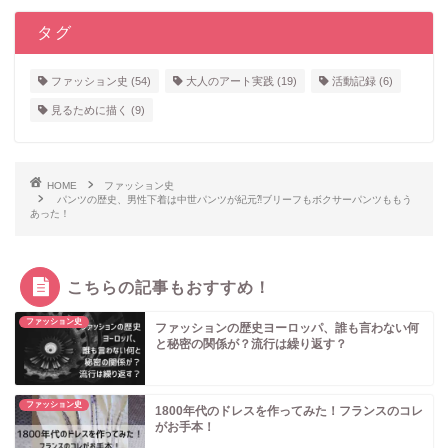
タグ
ファッション史
(54)
大人のアート実践
(19)
活動記録
(6)
見るために描く
(9)
HOME
ファッション史
パンツの歴史、男性下着は中世パンツが紀元⁈ブリーフもボクサーパンツももう
あった！
こちらの記事もおすすめ！
ファッション史
ファッションの歴史ヨーロッパ、誰も言わない何
と秘密の関係が？流行は繰り返す？
ファッション史
1800年代のドレスを作ってみた！フランスのコレ
がお手本！