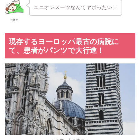
ユニオンスーツなんてヤボったい！
アオキ
現存するヨーロッパ最古の病院に
て、患者がパンツで大行進！
シエナ ドゥオーモ