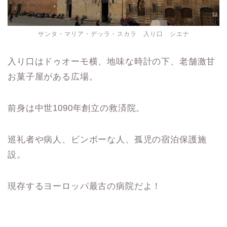
サンタ・マリア・デッラ・スカラ 入り口 シエナ
入り口はドゥオーモ横、地味な時計の下、老舗激甘
お菓子屋がある広場。
前身は中世1090年創立の救済院。
巡礼者や病人、ビンボーな人、孤児の宿泊保護施
設。
現存するヨーロッパ最古の病院だよ！