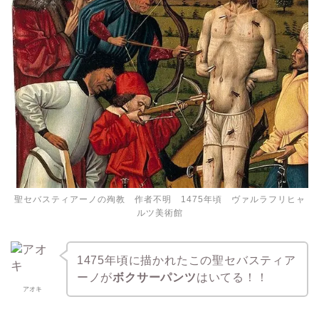
聖セバスティアーノの殉教 作者不明 1475年頃 ヴァルラフリヒャ
ルツ美術館
1475年頃に描かれたこの聖セバスティア
ーノが
ボクサーパンツ
はいてる！！
アオキ